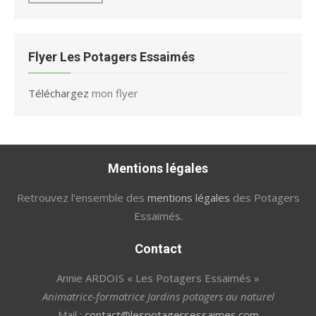
Flyer Les Potagers Essaimés
Téléchargez
mon flyer
Mentions légales
Retrouvez l'ensemble des
mentions légales
des Potagers
Essaimés.
Contact
Annie ARDOIS « Les Potagers Essaimés »
Animatrice-formatrice Jardins potagers au naturel
Mail :
contact@lespotagersessaimes.com