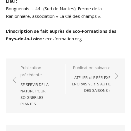
Lieu :
Bouguenais – 44- (Sud de Nantes). Ferme de la
Ranjonnière, association « La Clé des champs ».
L’inscription se fait auprès de Eco-Formations des
Pays-de-la-Loire :
eco-formation.org
Navigation
Publication
Publication suivante
précédente
de
ATELIER « LE RÉFLEXE
l’article
ENGRAIS VERTS AU FIL
SE SERVIR DE LA
DES SAISONS »
NATURE POUR
SOIGNER LES
PLANTES