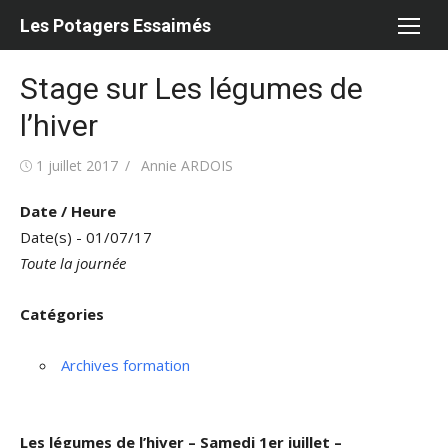
Aller
Les Potagers Essaimés
au
contenu
Stage sur Les légumes de
l’hiver
Publié
Auteur/autrice
1 juillet 2017
Annie ARDOIS
le
Date / Heure
Date(s) - 01/07/17
Toute la journée
Catégories
Archives formation
Les légumes de l’hiver – Samedi 1er juillet –