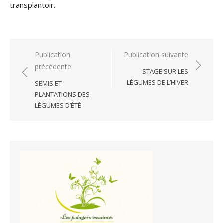
transplantoir.
Navigation
Publication
Publication suivante
précédente
de
STAGE SUR LES
l’article
LÉGUMES DE L’HIVER
SEMIS ET
PLANTATIONS DES
LÉGUMES D’ÉTÉ