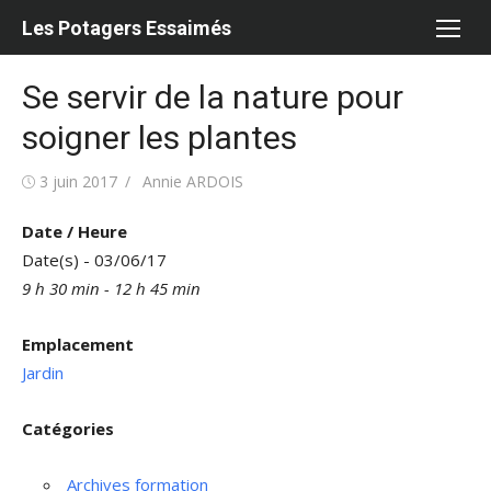
Aller
Les Potagers Essaimés
au
contenu
Se servir de la nature pour
soigner les plantes
Publié
Auteur/autrice
3 juin 2017
Annie ARDOIS
le
Date / Heure
Date(s) - 03/06/17
9 h 30 min - 12 h 45 min
Emplacement
Jardin
Catégories
Archives formation