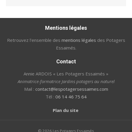
Mentions légales
Retrouvez l'ensemble des
mentions légales
des Potagers
Essaimés.
Contact
Annie ARDOIS « Les Potagers Essaimés »
Animatrice-formatrice Jardins potagers au naturel
Mail :
contact@lespotagersessaimes.com
Tél :
06 14 46 75 64
Plan du site
© 2026 Les Potagers Essaimés