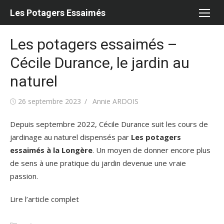
Aller
Les Potagers Essaimés
au
contenu
Les potagers essaimés –
Cécile Durance, le jardin au
naturel
Publié
Auteur/autrice
26 septembre 2023
Annie ARDOIS
le
Depuis septembre 2022, Cécile Durance suit les cours de
jardinage au naturel dispensés par
Les potagers
essaimés à la Longère
. Un moyen de donner encore plus
de sens à une pratique du jardin devenue une vraie
passion.
Lire l’article complet