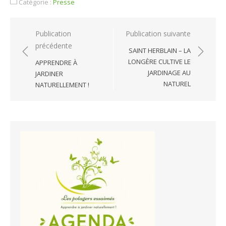
Catégorie :
Presse
Navigation
Publication
Publication suivante
précédente
de
SAINT HERBLAIN – LA
l’article
LONGÈRE CULTIVE LE
APPRENDRE À
JARDINAGE AU
JARDINER
NATUREL
NATURELLEMENT !