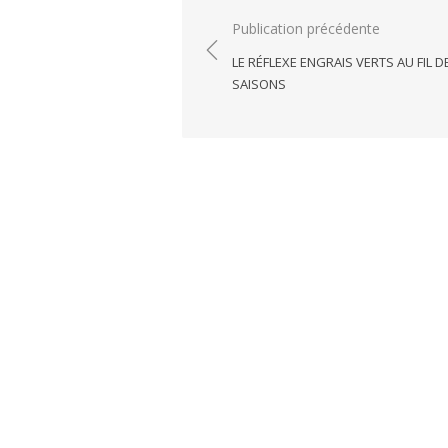
Navigation
Publication précédente
de
LE RÉFLEXE ENGRAIS VERTS AU FIL D
l’article
SAISONS