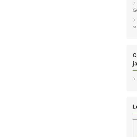
G
s
C
j
L