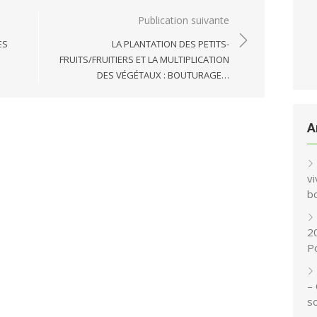
Publication suivante
ES
LA PLANTATION DES PETITS-
FRUITS/FRUITIERS ET LA MULTIPLICATION
DES VÉGÉTAUX : BOUTURAGE…
A
vi
b
2
P
–
s