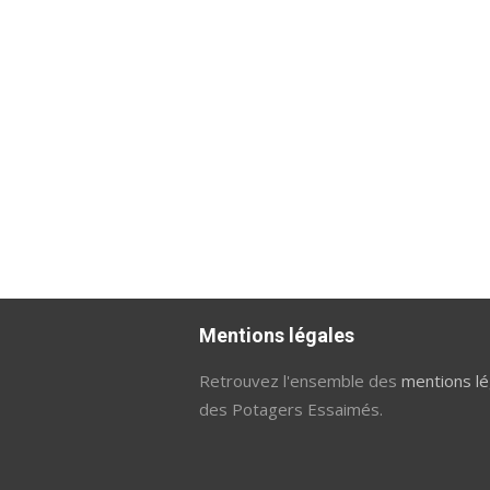
Mentions légales
Retrouvez l'ensemble des
mentions lé
des Potagers Essaimés.