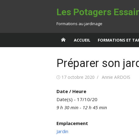
Aller
Les Potagers Essa
au
contenu
Formations au jardinage
ACCUEIL
FORMATIONS ET TAR
Préparer son jard
Publié
Auteur/autrice
17 octobre 2020
Annie ARDOIS
le
Date / Heure
Date(s) - 17/10/20
9 h 30 min - 12 h 45 min
Emplacement
Jardin