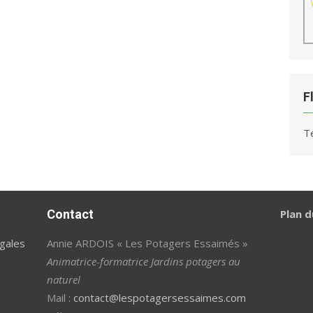
F
T
Contact
Plan d
gales
Annie ARDOIS « Les Potagers Essaimés »
Animatrice-formatrice Jardins potagers au
naturel
Mail :
contact@lespotagersessaimes.com