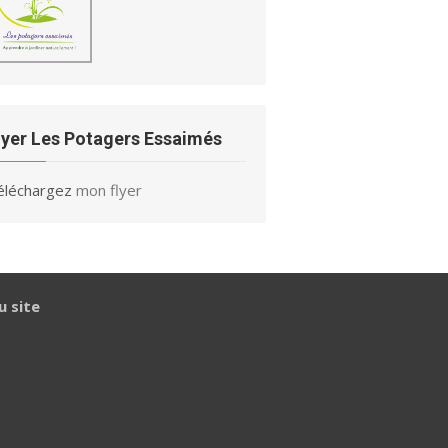
lyer Les Potagers Essaimés
éléchargez
mon flyer
u site