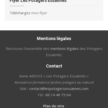
Flyer Les Potagers Essaimés
Téléchargez
mon flyer
Mentions légales
Retrouvez l'ensemble des
mentions légales
des Potagers
Essaimés.
Contact
Annie ARDOIS « Les Potagers Essaimés »
Animatrice-formatrice Jardins potagers au naturel
Mail :
contact@lespotagersessaimes.com
Tél :
06 14 46 75 64
Plan du site