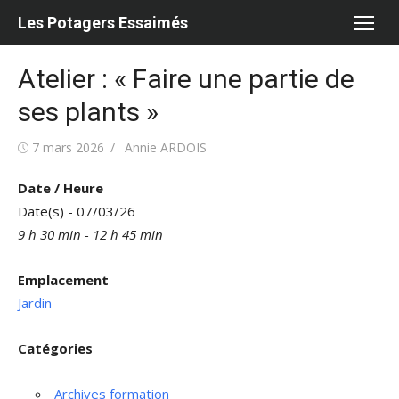
Aller
Les Potagers Essaimés
au
contenu
Atelier : « Faire une partie de
ses plants »
Publié
Auteur/autrice
7 mars 2026
Annie ARDOIS
le
Date / Heure
Date(s) - 07/03/26
9 h 30 min - 12 h 45 min
Emplacement
Jardin
Catégories
Archives formation