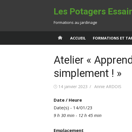
Aller
Les Potagers Essa
au
contenu
Formations au jardinage
ACCUEIL
FORMATIONS ET TAR
Atelier « Appren
simplement ! »
Publié
Auteur/autrice
14 janvier 2023
Annie ARDOIS
le
Date / Heure
Date(s) - 14/01/23
9 h 30 min - 12 h 45 min
Emplacement