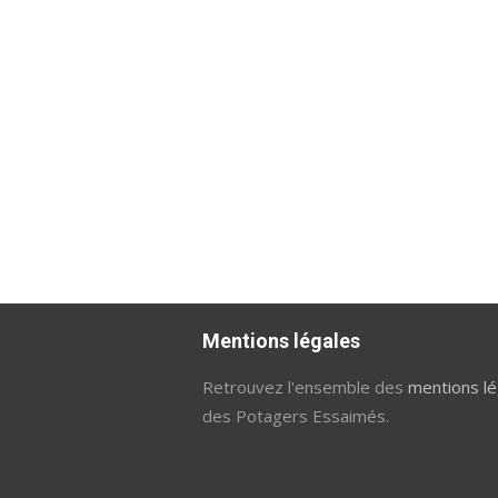
Mentions légales
Retrouvez l'ensemble des
mentions lé
des Potagers Essaimés.