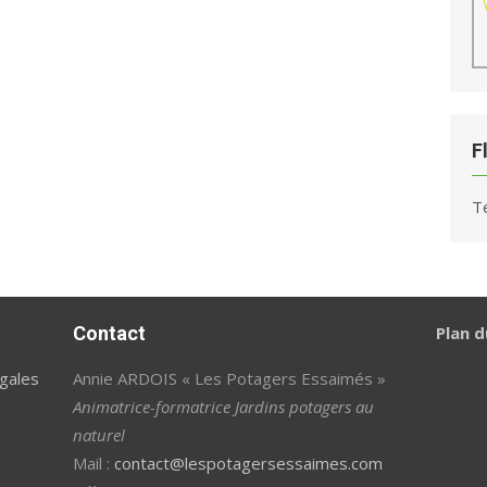
F
T
Contact
Plan d
gales
Annie ARDOIS « Les Potagers Essaimés »
Animatrice-formatrice Jardins potagers au
naturel
Mail :
contact@lespotagersessaimes.com