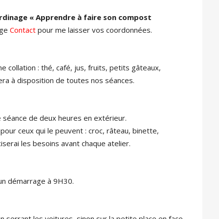
ardinage « Apprendre à faire son compost
age
Contact
pour me laisser vos coordonnées.
ollation : thé, café, jus, fruits, petits gâteaux,
ra à disposition de toutes nos séances.
 séance de deux heures en extérieur.
our ceux qui le peuvent : croc, râteau, binette,
ciserai les besoins avant chaque atelier.
r un démarrage à 9H30.
serrant les voitures, sinon sur la petite place en face