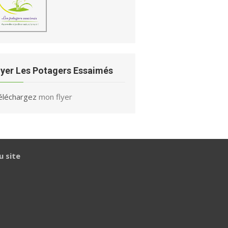
lyer Les Potagers Essaimés
éléchargez
mon flyer
u site