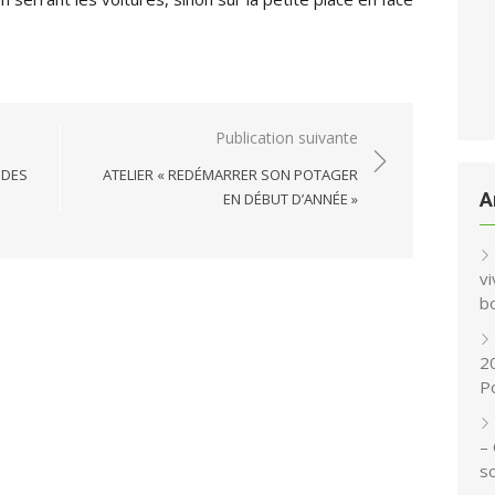
Publication suivante
 DES
ATELIER « REDÉMARRER SON POTAGER
A
EN DÉBUT D’ANNÉE »
vi
b
2
P
–
s