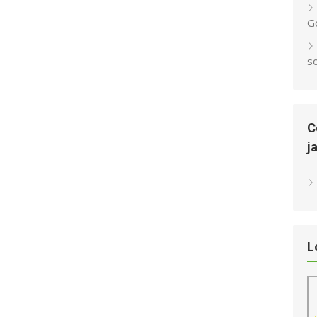
G
s
C
j
L