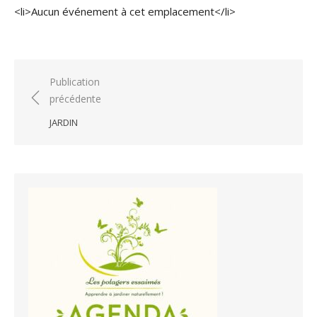
<li>Aucun événement à cet emplacement</li>
Navigation
Publication
précédente
de
l’article
JARDIN