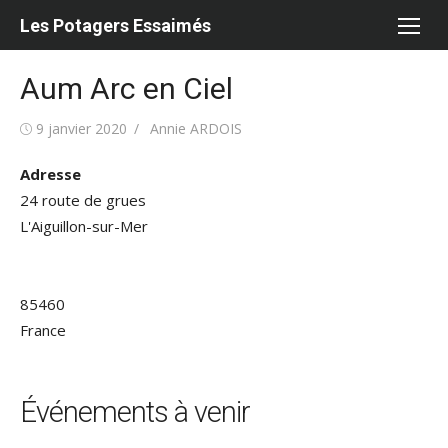
Aller
Les Potagers Essaimés
au
contenu
Aum Arc en Ciel
Publié
Auteur/autrice
9 janvier 2020
Annie ARDOIS
le
Adresse
24 route de grues
L'Aiguillon-sur-Mer
85460
France
Événements à venir