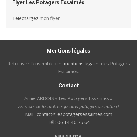
Flyer Les Potagers Essaimés
Téléchargez
mon flyer
Mentions légales
Retrouvez l'ensemble des
mentions légales
des Potagers
Essaimés.
Contact
Annie ARDOIS « Les Potagers Essaimés »
Animatrice-formatrice Jardins potagers au naturel
Mail :
contact@lespotagersessaimes.com
Tél :
06 14 46 75 64
Plan du site