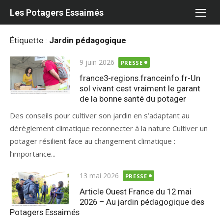
Aller
Les Potagers Essaimés
au
contenu
Étiquette :
Jardin pédagogique
Publié
9 juin 2026
PRESSE
le
france3-regions.franceinfo.fr-Un
sol vivant cest vraiment le garant
de la bonne santé du potager
Des conseils pour cultiver son jardin en s’adaptant au
dérèglement climatique reconnecter à la nature Cultiver un
potager résilient face au changement climatique :
l’importance...
Publié
13 mai 2026
PRESSE
le
Article Ouest France du 12 mai
2026 – Au jardin pédagogique des
Potagers Essaimés